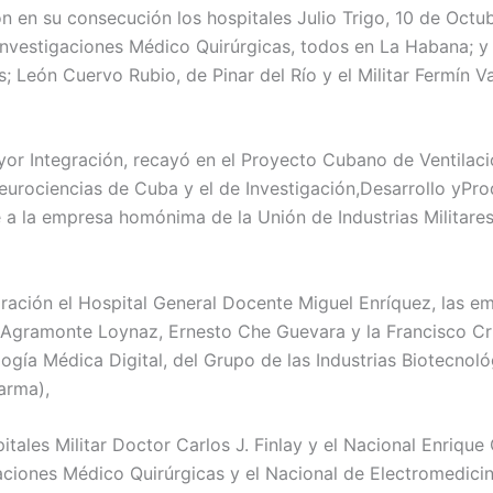
n en su consecución los hospitales Julio Trigo, 10 de Octu
Investigaciones Médico Quirúrgicas, todos en La Habana; y e
 León Cuervo Rubio, de Pinar del Río y el Militar Fermín 
yor Integración, recayó en el Proyecto Cubano de Ventilac
eurociencias de Cuba y el de Investigación,Desarrollo yPro
 a la empresa homónima de la Unión de Industrias Militares;
ración el Hospital General Docente Miguel Enríquez, las em
o Agramonte Loynaz, Ernesto Che Guevara y la Francisco Cr
ía Médica Digital, del Grupo de las Industrias Biotecnol
arma),
itales Militar Doctor Carlos J. Finlay y el Nacional Enrique 
aciones Médico Quirúrgicas y el Nacional de Electromedicin