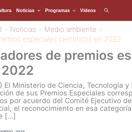
Buscar
ltura
Noticias
Programas
Videos
3
Noticias
Medio ambiente
emios especiales científicos en 2022
adores de premios es
n 2022
 El Ministerio de Ciencia, Tecnología 
cción de sus Premios Especiales corres
s por acuerdo del Comité Ejecutivo del
ial, el reconocimiento en esa categoría 
e […]