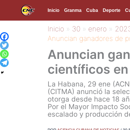
Ir
Inicio
Granma
Cuba
Deporte
Cu
al
contenido
Inicio
30
enero
202
Anuncian ganadores de pr
Anuncian gan
científicos e
La Habana, 29 ene (ACN)
(CITMA) anunció la sele
otorga desde hace 18 año
Por el Mayor Impacto Soc
escalado y producción d