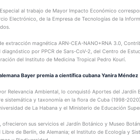
 Especial al trabajo de Mayor Impacto Económico correspo
io Electrónico, de la Empresa de Tecnologías de la Inform
dos.
a de extracción magnética ARN-CEA-NANO+RNA 3.0, Contrib
al diagnóstico por PPCR de Sars-CoV-2, del Centro de Est
ración del Instituto de Medicina Tropical Pedro Kourí.
lemana Bayer premia a científica cubana Yanira Méndez
or Relevancia Ambiental, lo conquistó Aportes del Jardín 
re sistemática y taxonomía en la flora de Cuba (1998-2020
niversidad de La Habana y el Ministerio de Educación Super
, ofrecieron sus servicios el Jardín Botánico y Museo Botán
Libre de Berlín, de Alemania; el Instituto de Ecología y Sis