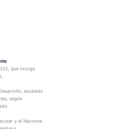
nte
2022, que otorga
s.
Desarrollo, escalado
unas, según
ado.
ecular y el Nacional
 Habana.