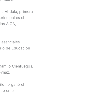
na Abdala, primera
rincipal es el
ios AICA,
s esenciales
erio de Educación
Camilo Cienfuegos,
oynaz.
ño, lo ganó el
ab en el