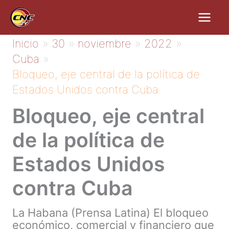
Ir
al
contenido
Inicio
30
noviembre
2022
Cuba
Bloqueo, eje central de la política de
Estados Unidos contra Cuba
Bloqueo, eje central
de la política de
Estados Unidos
contra Cuba
La Habana (Prensa Latina) El bloqueo
económico, comercial y financiero que