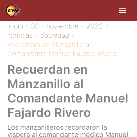
Ir
al
contenido
Inicio
30
noviembre
2022
Noticias
Sociedad
Recuerdan en Manzanillo al
Comandante Manuel Fajardo Rivero
Recuerdan en
Manzanillo al
Comandante Manuel
Fajardo Rivero
Los manzanilleros recordaron la
víspera al comandante médico Manuel,