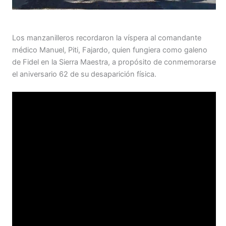
Los manzanilleros recordaron la víspera al comandante
médico Manuel, Piti, Fajardo, quien fungiera como galeno
de Fidel en la Sierra Maestra, a propósito de conmemorarse
el aniversario 62 de su desaparición física.