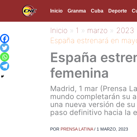
Ir
Inicio
Granma
Cuba
Deporte
Cu
al
contenido
Inicio
1
marzo
2023
España estrenará en mayo
España estre
femenina
Madrid, 1 mar (Prensa Lat
mundo completarán su ap
una nueva versión de su
paso definitivo hacia la
POR
PRENSA LATINA
/
1 MARZO, 2023