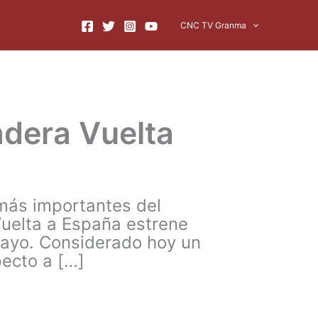
CNC TV Granma
adera Vuelta
s más importantes del
Vuelta a España estrene
mayo. Considerado hoy un
pecto a […]