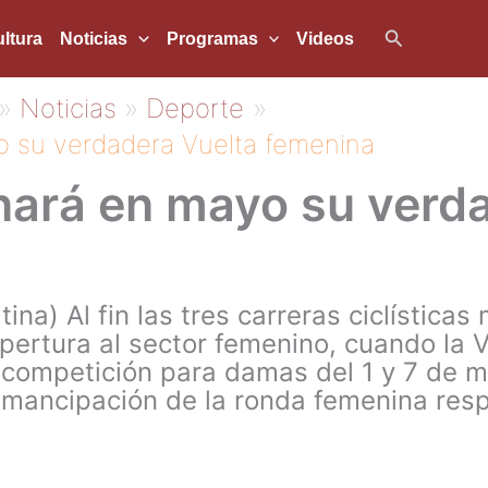
Buscar
ltura
Noticias
Programas
Videos
Noticias
Deporte
 su verdadera Vuelta femenina
nará en mayo su verd
ina) Al fin las tres carreras ciclística
ertura al sector femenino, cuando la 
 competición para damas del 1 y 7 de 
 emancipación de la ronda femenina res