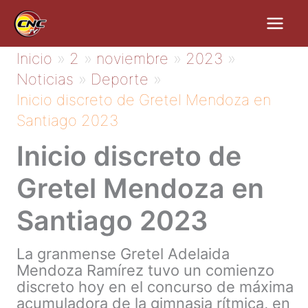
Ir
al
contenido
Inicio
2
noviembre
2023
Noticias
Deporte
Inicio discreto de Gretel Mendoza en
Santiago 2023
Inicio discreto de
Gretel Mendoza en
Santiago 2023
La granmense Gretel Adelaida
Mendoza Ramírez tuvo un comienzo
discreto hoy en el concurso de máxima
acumuladora de la gimnasia rítmica, en