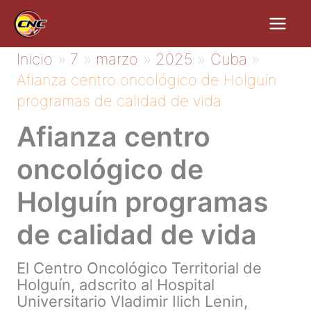
Ir
al
contenido
Inicio
7
marzo
2025
Cuba
Afianza centro oncológico de Holguín
programas de calidad de vida
Afianza centro
oncológico de
Holguín programas
de calidad de vida
El Centro Oncológico Territorial de
Holguín, adscrito al Hospital
Universitario Vladimir Ilich Lenin,