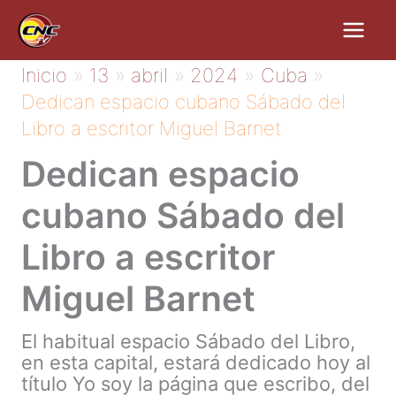
Ir
al
contenido
Inicio
13
abril
2024
Cuba
Dedican espacio cubano Sábado del
Libro a escritor Miguel Barnet
Dedican espacio
cubano Sábado del
Libro a escritor
Miguel Barnet
El habitual espacio Sábado del Libro,
en esta capital, estará dedicado hoy al
título Yo soy la página que escribo, del