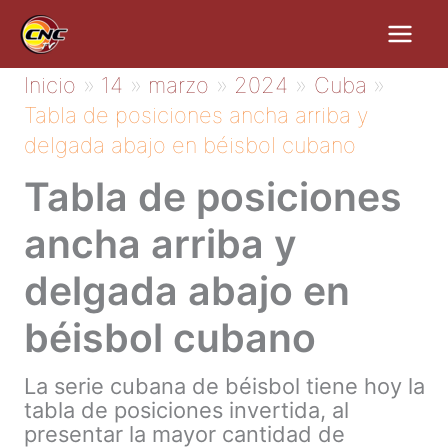
Ir
al
contenido
Inicio
14
marzo
2024
Cuba
Tabla de posiciones ancha arriba y
delgada abajo en béisbol cubano
Tabla de posiciones
ancha arriba y
delgada abajo en
béisbol cubano
La serie cubana de béisbol tiene hoy la
tabla de posiciones invertida, al
presentar la mayor cantidad de