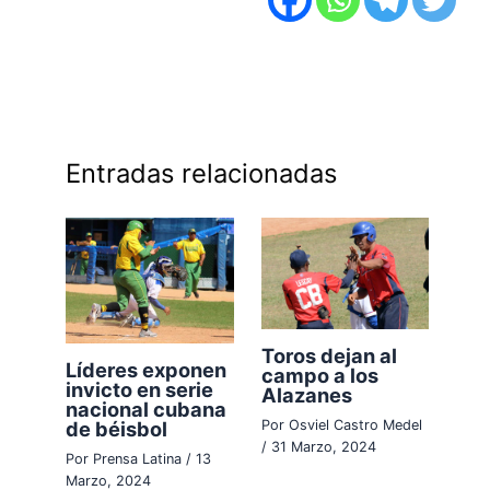
Entradas relacionadas
Toros dejan al
Líderes exponen
campo a los
invicto en serie
Alazanes
nacional cubana
de béisbol
Por
Osviel Castro Medel
/
31 Marzo, 2024
Por
Prensa Latina
/
13
Marzo, 2024