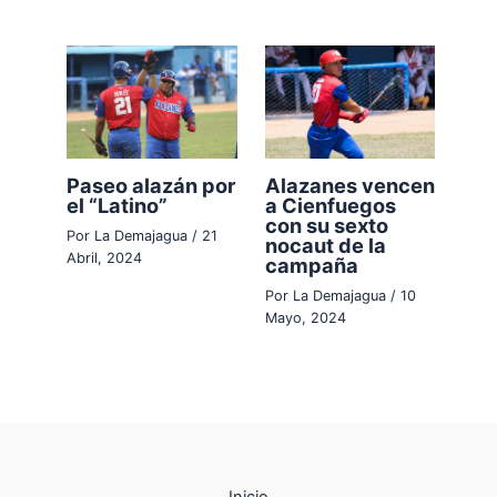
Paseo alazán por
Alazanes vencen
el “Latino”
a Cienfuegos
con su sexto
Por
La Demajagua
/
21
nocaut de la
Abril, 2024
campaña
Por
La Demajagua
/
10
Mayo, 2024