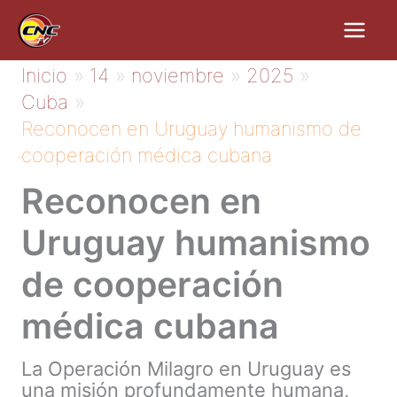
Ir
al
contenido
Inicio
14
noviembre
2025
Cuba
Reconocen en Uruguay humanismo de
cooperación médica cubana
Reconocen en
Uruguay humanismo
de cooperación
médica cubana
La Operación Milagro en Uruguay es
una misión profundamente humana,