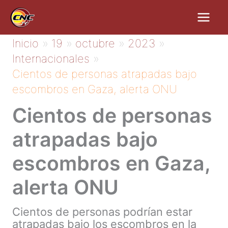
Ir
al
contenido
Inicio
19
octubre
2023
Internacionales
Cientos de personas atrapadas bajo
escombros en Gaza, alerta ONU
Cientos de personas
atrapadas bajo
escombros en Gaza,
alerta ONU
Cientos de personas podrían estar
atrapadas bajo los escombros en la