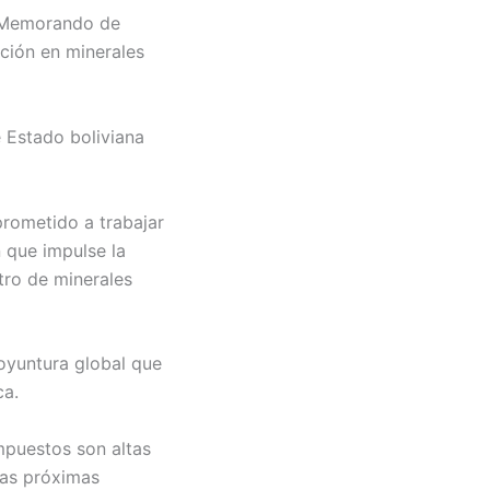
un Memorando de
ción en minerales
e Estado boliviana
rometido a trabajar
n que impulse la
tro de minerales
coyuntura global que
ca.
mpuestos son altas
las próximas