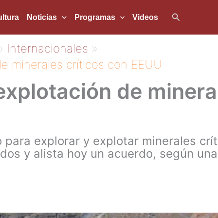
Buscar
ltura
Noticias
Programas
Videos
Internacionales
 de minerales críticos con EEUU
 explotación de minera
o para explorar y explotar minerales crí
os y alista hoy un acuerdo, según una f