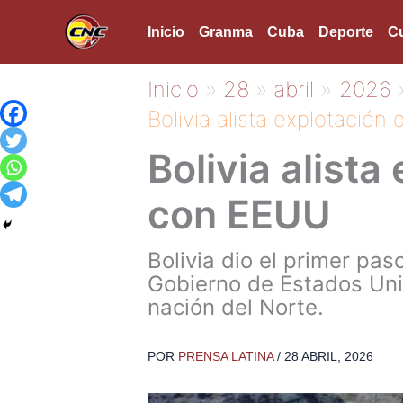
Ir
Inicio
Granma
Cuba
Deporte
Cu
al
contenido
Inicio
28
abril
2026
Bolivia alista explotación
Bolivia alista
con EEUU
Bolivia dio el primer pas
Gobierno de Estados Unid
nación del Norte.
POR
PRENSA LATINA
/
28 ABRIL, 2026