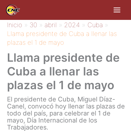
Ir
al
contenido
Inicio
30
abril
2024
Cuba
Llama presidente de Cuba a llenar las
plazas el 1 de mayo
Llama presidente de
Cuba a llenar las
plazas el 1 de mayo
El presidente de Cuba, Miguel Díaz-
Canel, convocó hoy llenar las plazas de
todo del país, para celebrar el 1 de
mayo, Día Internacional de los
Trabajadores.