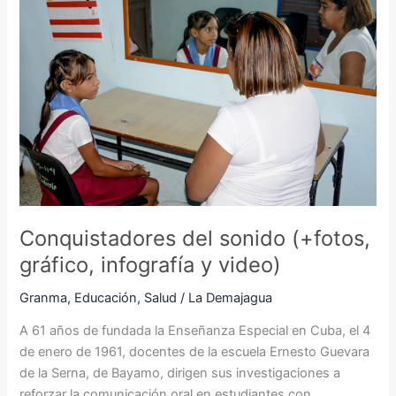
sonido
(+fotos,
gráfico,
infografía
y
video)
Conquistadores del sonido (+fotos,
gráfico, infografía y video)
Granma
,
Educación
,
Salud
/
La Demajagua
A 61 años de fundada la Enseñanza Especial en Cuba, el 4
de enero de 1961, docentes de la escuela Ernesto Guevara
de la Serna, de Bayamo, dirigen sus investigaciones a
reforzar la comunicación oral en estudiantes con