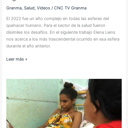
Granma
,
Salud
,
Videos
/
CNC TV Granma
El 2022 fue un año complejo en todas las esferas del
quehacer humano. Para el sector de la salud fueron
disimiles los desafíos. En el siguiente trabajo Elena Liens
nos acerca a los más trascendental ocurrido en esa esfera
durante el año anterior.
Leer más »
Cuba
garantiza
educación
a
niños
con
necesidades