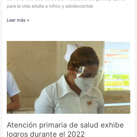
para la vida adulta a niños y adolescentes
Leer más »
Atención
primaria
de
salud
exhibe
logros
durante
el
2022
Atención primaria de salud exhibe
logros durante el 2022