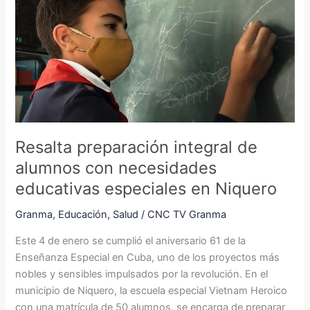
integral
de
alumnos
con
necesidades
educativas
especiales
en
Niquero
Resalta preparación integral de
alumnos con necesidades
educativas especiales en Niquero
Granma
,
Educación
,
Salud
/
CNC TV Granma
Este 4 de enero se cumplió el aniversario 61 de la
Enseñanza Especial en Cuba, uno de los proyectos más
nobles y sensibles impulsados por la revolución. En el
municipio de Niquero, la escuela especial Vietnam Heroico
con una matrícula de 50 alumnos, se encarga de preparar