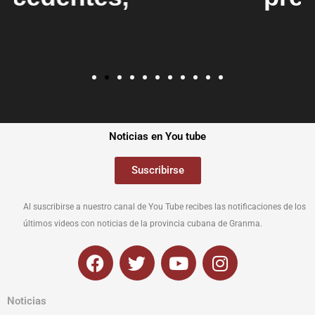
Noticias en You tube
Suscribirse
Al suscribirse a nuestro canal de You Tube recibes las notificaciones de los
últimos videos con noticias de la provincia cubana de Granma.
F
T
Y
I
a
w
o
n
c
i
u
s
Noticias
e
t
t
t