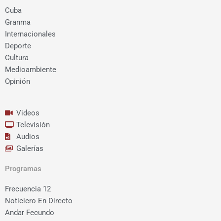
b
t
u
a
Cuba
o
e
b
g
Granma
o
r
e
r
Internacionales
k
a
Deporte
m
Cultura
Medioambiente
Opinión
Videos
Televisión
Audios
Galerías
Programas
Frecuencia 12
Noticiero En Directo
Andar Fecundo