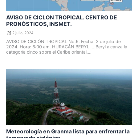
AVISO DE CICLON TROPICAL. CENTRO DE
PRONÓSTICOS, INSMET.
2 julio, 2024
AVISO DE CICLÓN TROPICAL No.6. Fecha: 2 de julio de
2024. Hora: 6:00 am. HURACÁN BERYL. ...Beryl alcanza la
categoría cinco sobre el Caribe oriental....
Posted
on
Meteorología en Granma lista para enfrentar la
temporada ciclónica