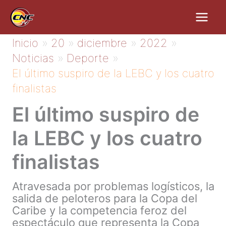
Ir
al
contenido
Inicio
20
diciembre
2022
Noticias
Deporte
El último suspiro de la LEBC y los cuatro
finalistas
El último suspiro de
la LEBC y los cuatro
finalistas
Atravesada por problemas logísticos, la
salida de peloteros para la Copa del
Caribe y la competencia feroz del
espectáculo que representa la Copa