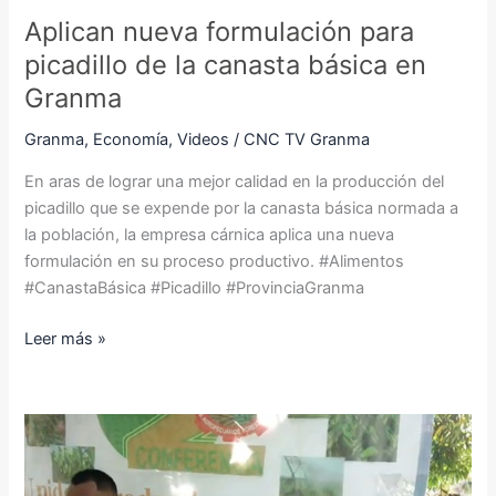
Granma
Aplican nueva formulación para
picadillo de la canasta básica en
Granma
Granma
,
Economía
,
Videos
/
CNC TV Granma
En aras de lograr una mejor calidad en la producción del
picadillo que se expende por la canasta básica normada a
la población, la empresa cárnica aplica una nueva
formulación en su proceso productivo. #Alimentos
#CanastaBásica #Picadillo #ProvinciaGranma
Leer más »
Realizan
en
Pilón