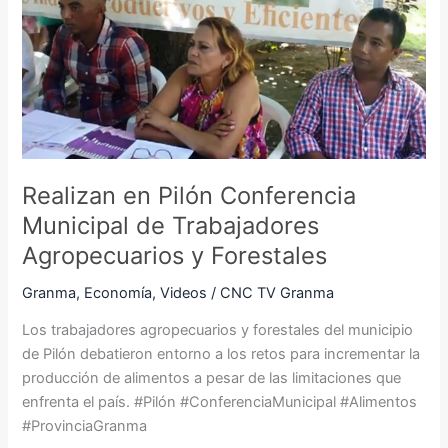
Conferencia
Municipal
de
Trabajadores
Agropecuarios
y
Forestales
Realizan en Pilón Conferencia
Municipal de Trabajadores
Agropecuarios y Forestales
Granma
,
Economía
,
Videos
/
CNC TV Granma
Los trabajadores agropecuarios y forestales del municipio
de Pilón debatieron entorno a los retos para incrementar la
producción de alimentos a pesar de las limitaciones que
enfrenta el país. #Pilón #ConferenciaMunicipal #Alimentos
#ProvinciaGranma