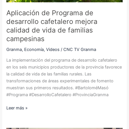
vida
de
Aplicación de Programa de
familias
desarrollo cafetalero mejora
campesinas
calidad de vida de familias
campesinas
Granma
,
Economía
,
Videos
/
CNC TV Granma
La implementación del programa de desarrollo cafetalero
en los seis municipios productores de la provincia favorece
la calidad de vida de las familias rurales. Las
transformaciones de áreas experimentales de fomento
muestran sus primeros resultados. #BartoloméMasó
#Programa #DesarrolloCafetalero #ProvinciaGranma
Leer más »