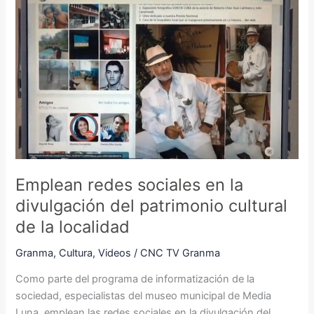
Emplean
redes
sociales
en
la
divulgación
del
patrimonio
cultural
de
la
Emplean redes sociales en la
localidad
divulgación del patrimonio cultural
de la localidad
Granma
,
Cultura
,
Videos
/
CNC TV Granma
Como parte del programa de informatización de la
sociedad, especialistas del museo municipal de Media
Luna, emplean las redes sociales en la divulgación del