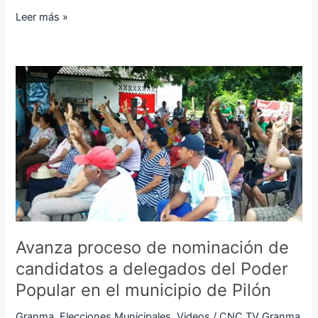
Leer más »
Avanza
proceso
de
nominación
de
candidatos
a
delegados
del
Poder
Avanza proceso de nominación de
Popular
en
candidatos a delegados del Poder
el
Popular en el municipio de Pilón
municipio
de
Granma
,
Elecciones Municipales
,
Videos
/
CNC TV Granma