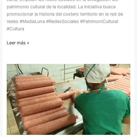
patrimonio cultural de la localidad. La iniciativa busca
promocionar la historia del costero territorio en la red de
redes #MediaLuna #RedesSociales #PatrimoniCultural
#Cultura
Leer más »
Aplican
nueva
formulación
para
picadillo
de
la
canasta
básica
en