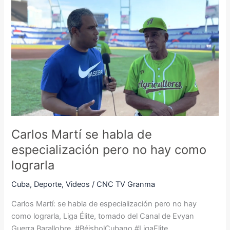
Carlos
Martí
se
habla
de
especialización
pero
no
hay
como
lograrla
Carlos Martí se habla de
especialización pero no hay como
lograrla
Cuba
,
Deporte
,
Videos
/
CNC TV Granma
Carlos Martí: se habla de especialización pero no hay
como lograrla, Liga Élite, tomado del Canal de Evyan
Guerra Barallobre. #BéisbolCubano #LigaElite