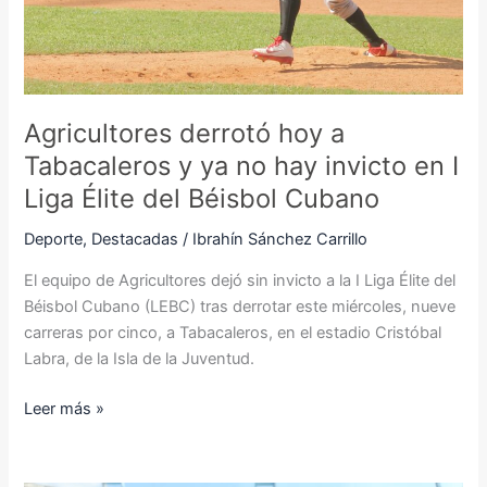
no
hay
invicto
en
I
Agricultores derrotó hoy a
Liga
Tabacaleros y ya no hay invicto en I
Élite
del
Liga Élite del Béisbol Cubano
Béisbol
Deporte
,
Destacadas
/
Ibrahín Sánchez Carrillo
Cubano
El equipo de Agricultores dejó sin invicto a la I Liga Élite del
Béisbol Cubano (LEBC) tras derrotar este miércoles, nueve
carreras por cinco, a Tabacaleros, en el estadio Cristóbal
Labra, de la Isla de la Juventud.
Leer más »