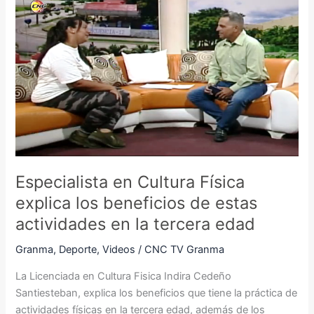
en
Cultura
Física
explica
los
beneficios
de
estas
actividades
en
Especialista en Cultura Física
la
explica los beneficios de estas
tercera
edad
actividades en la tercera edad
Granma
,
Deporte
,
Videos
/
CNC TV Granma
La Licenciada en Cultura Fisica Indira Cedeño
Santiesteban, explica los beneficios que tiene la práctica de
actividades físicas en la tercera edad, además de los