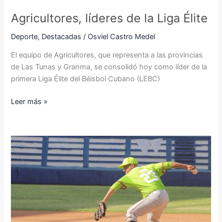
Agricultores, líderes de la Liga Élite
Deporte
,
Destacadas
/
Osviel Castro Medel
El equipo de Agricultores, que representa a las provincias
de Las Tunas y Granma, se consolidó hoy como líder de la
primera Liga Élite del Béisbol Cubano (LEBC)
Leer más »
Agricultores
derrotó
hoy
a
Tabacaleros
y
ya